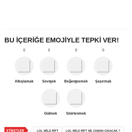
BU İÇERİĞE EMOJİYLE TEPKİ VER!
0
0
0
0
Alkışlamak
Sevmek
Beğenmemek
Şaşırmak
0
0
Gülmek
Sinirlenmek
ETIKETLER
LOL WILD RIFT
LOL WILD RIFT NE ZAMAN ÇIKACAK ?