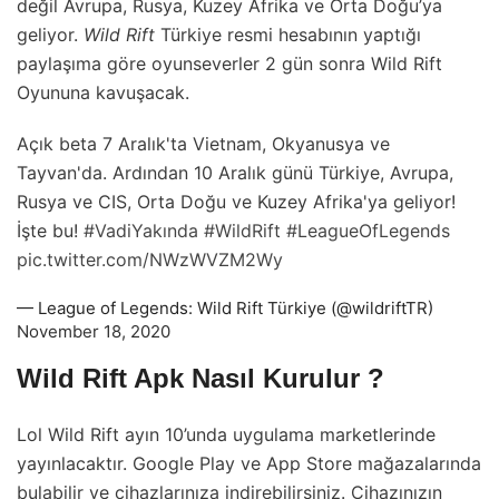
değil Avrupa, Rusya, Kuzey Afrika ve Orta Doğu’ya
geliyor.
Wild Rift
Türkiye resmi hesabının yaptığı
paylaşıma göre oyunseverler 2 gün sonra Wild Rift
Oyununa kavuşacak.
Açık beta 7 Aralık'ta Vietnam, Okyanusya ve
Tayvan'da. Ardından 10 Aralık günü Türkiye, Avrupa,
Rusya ve CIS, Orta Doğu ve Kuzey Afrika'ya geliyor!
İşte bu!
#VadiYakında
#WildRift
#LeagueOfLegends
pic.twitter.com/NWzWVZM2Wy
— League of Legends: Wild Rift Türkiye (@wildriftTR)
November 18, 2020
Wild Rift Apk Nasıl Kurulur ?
Lol Wild Rift ayın 10’unda uygulama marketlerinde
yayınlacaktır. Google Play ve App Store mağazalarında
bulabilir ve cihazlarınıza indirebilirsiniz. Cihazınızın