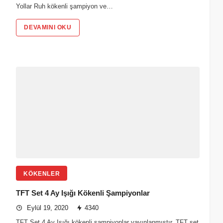
Yollar Ruh kökenli şampiyon ve…
DEVAMINI OKU
KÖKENLER
TFT Set 4 Ay Işığı Kökenli Şampiyonlar
Eylül 19, 2020
4340
TFT Set 4 Ay Işığı kökenli şampiyonlar yayınlanmıştır. TFT set