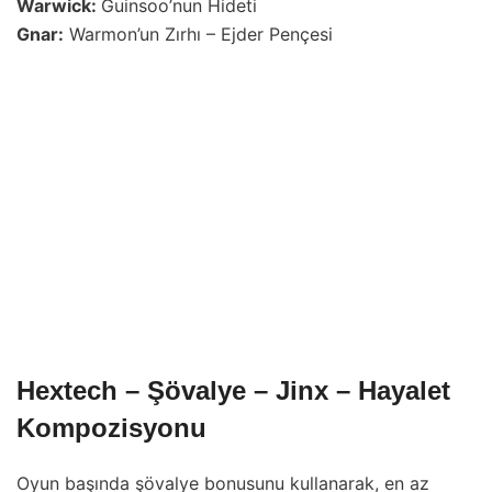
Warwick:
Guinsoo’nun Hideti
Gnar:
Warmon’un Zırhı – Ejder Pençesi
Hextech – Şövalye – Jinx – Hayalet
Kompozisyonu
Oyun başında şövalye bonusunu kullanarak, en az