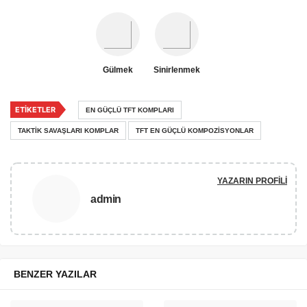
Gülmek
Sinirlenmek
ETIKETLER
EN GÜÇLÜ TFT KOMPLARI
TAKTIK SAVAŞLARI KOMPLAR
TFT EN GÜÇLÜ KOMPOZISYONLAR
YAZARIN PROFILI
admin
BENZER YAZILAR