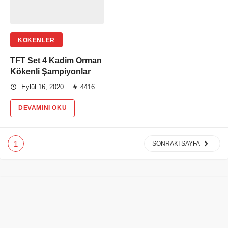
KÖKENLER
TFT Set 4 Kadim Orman
Kökenli Şampiyonlar
Eylül 16, 2020
4416
DEVAMINI OKU
1
SONRAKI SAYFA
© Copyright 2021,Tüm Hakları Saklıdır.
Anasayfa
Gizlilik Politikası
İletişim